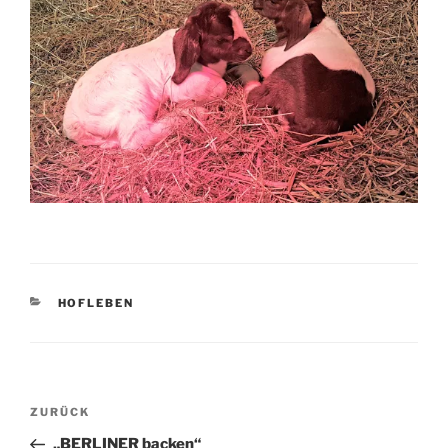
KATEGORIEN
HOFLEBEN
Beitragsnavigation
Vorheriger
ZURÜCK
Beitrag
„BERLINER backen“