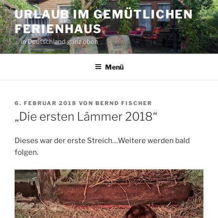
Zum
URLAUB IM GEMÜTLICHEN
Inhalt
FERIENHAUS
springen
… in Deutschland ganz oben
Menü
VERÖFFENTLICHT
6. FEBRUAR 2018
VON
BERND FISCHER
AM
„Die ersten Lämmer 2018“
Dieses war der erste Streich…Weitere werden bald
folgen.