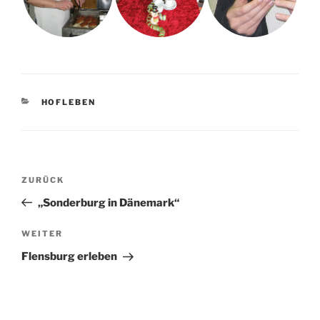
KATEGORIEN
HOFLEBEN
Beitragsnavigation
Vorheriger
ZURÜCK
Beitrag
„Sonderburg in Dänemark“
Nächster
WEITER
Beitrag
Flensburg erleben