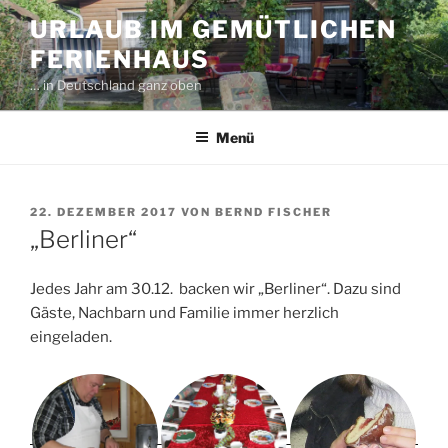
Zum
URLAUB IM GEMÜTLICHEN
Inhalt
FERIENHAUS
springen
… in Deutschland ganz oben
Menü
VERÖFFENTLICHT
22. DEZEMBER 2017
VON
BERND FISCHER
AM
„Berliner“
Jedes Jahr am 30.12. backen wir „Berliner“. Dazu sind
Gäste, Nachbarn und Familie immer herzlich
eingeladen.