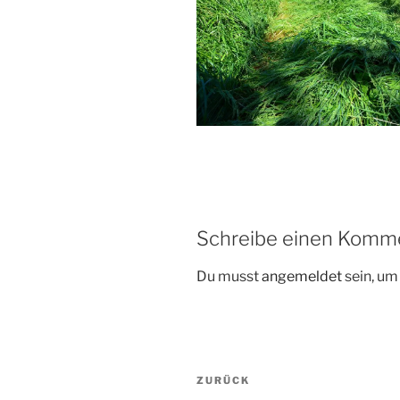
Schreibe einen Komm
Du musst
angemeldet
sein, u
Beitragsnavigation
Vorheriger
ZURÜCK